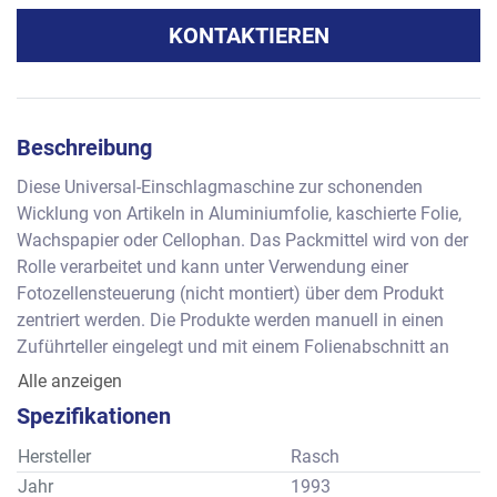
KONTAKTIEREN
Beschreibung
Diese Universal-Einschlagmaschine zur schonenden 
Wicklung von Artikeln in Aluminiumfolie, kaschierte Folie, 
Wachspapier oder Cellophan. Das Packmittel wird von der 
Rolle verarbeitet und kann unter Verwendung einer 
Fotozellensteuerung (nicht montiert) über dem Produkt 
zentriert werden. Die Produkte werden manuell in einen 
Zuführteller eingelegt und mit einem Folienabschnitt an 
den horizontal angeordneten Rundläufer mit gefütterten 
Alle anzeigen
Greifern übergeben. Der Artikel wird zu den einzelnen 
Spezifikationen
Faltorganen geführt und schrittweise gewickelt. Durch 
austauschbare Formatteile (Zubehör) ist die Maschine - im 
Hersteller
Rasch
Formatbereich - an das zu verpackende Produkt 
Jahr
1993