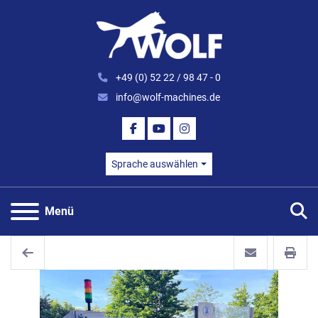
+49 (0) 52 22 / 98 47 - 0
info@wolf-machines.de
FACEBOOK
YOUTUBE
INSTAGRAM
Sprache auswählen
S
Menü