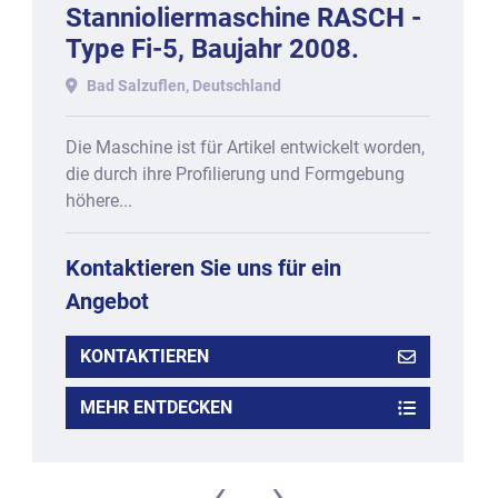
Stannioliermaschine RASCH -
Durchmesser
Type Fi-5, Baujahr 2008.
Abmessungen: ca. 2.300 x 2.200 x 1.900 mm
Nettogewicht: ca. 1.800 kg
Bad Salzuflen, Deutschland
Alle Angaben gemäß Prospektbeschreibung des 
Herstellers.
Die Maschine ist für Artikel entwickelt worden,
die durch ihre Profilierung und Formgebung
höhere...
Kontaktieren Sie uns für ein
Angebot
KONTAKTIEREN
MEHR ENTDECKEN
‹
›