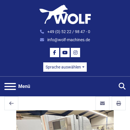
+49 (0) 52 22 / 98 47 - 0
info@wolf-machines.de
FACEBOOK
YOUTUBE
INSTAGRAM
Sprache auswählen
S
Menü