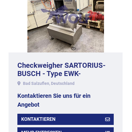
Checkweigher SARTORIUS-
BUSCH - Type EWK-
3010/WS1kg-WZGP, 2009.
Bad Salzuflen, Deutschland
Kontaktieren Sie uns für ein
Angebot
KONTAKTIEREN