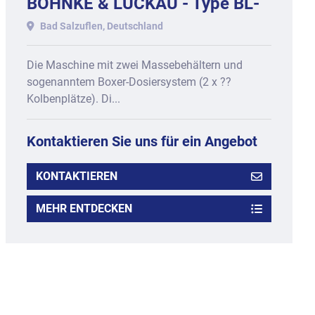
BÖHNKE & LUCKAU - Type BL-
3D-OSL, Baujahr 2017
Bad Salzuflen, Deutschland
Die Maschine mit zwei Massebehältern und
sogenanntem Boxer-Dosiersystem (2 x ??
Kolbenplätze). Di...
Kontaktieren Sie uns für ein Angebot
KONTAKTIEREN
MEHR ENTDECKEN