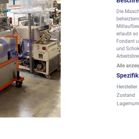
Beschre
Die Masch
beheiztem 
Mitlaufbe
erlaubt so
Fondant u
und Schok
Arbeitsbre
32 Produk
Alle anze
Kapazität:
Spezifi
Die Angab
Hersteller
Zustand
Lagernum