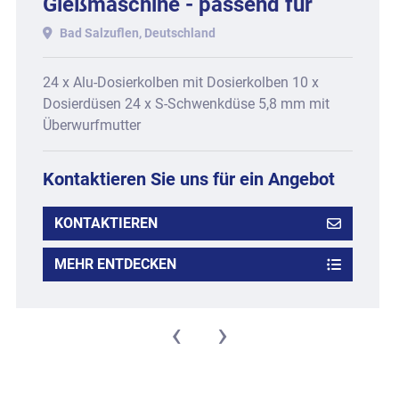
Gießmaschine - passend für
Type CCM-12, bestehend aus:
Bad Salzuflen, Deutschland
24 x Alu-Dosierkolben mit Dosierkolben 10 x
Dosierdüsen 24 x S-Schwenkdüse 5,8 mm mit
Überwurfmutter
Kontaktieren Sie uns für ein Angebot
KONTAKTIEREN
MEHR ENTDECKEN
‹
›