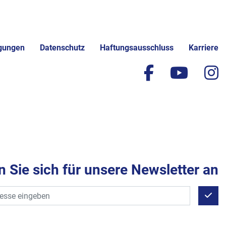
gungen
Datenschutz
Haftungsausschluss
Karriere
facebook
yout
i
 Sie sich für unsere Newsletter an