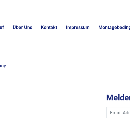
uf
Über Uns
Kontakt
Impressum
Montagebedin
any
Melden