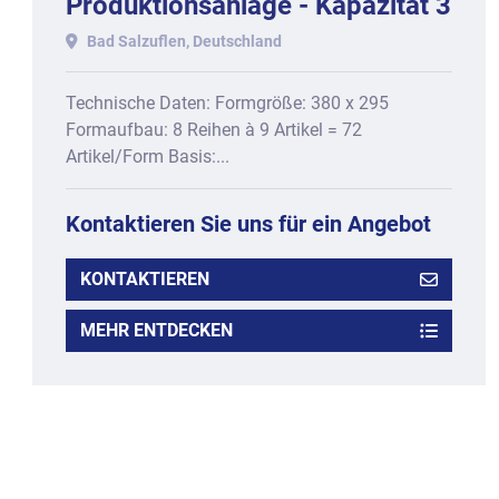
Produktionsanlage - Kapazität 3
Formen / min bei Formen: 380 x
Bad Salzuflen, Deutschland
295 mm
Technische Daten: Formgröße: 380 x 295
Formaufbau: 8 Reihen à 9 Artikel = 72
Artikel/Form Basis:...
Kontaktieren Sie uns für ein Angebot
KONTAKTIEREN
MEHR ENTDECKEN