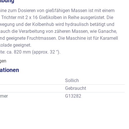
ibung
ine zum Dosieren von gießfähigen Massen ist mit einem 
Trichter mit 2 x 16 Gießkolben in Reihe ausgerüstet. Die 
wegung und der Kolbenhub wird hydraulisch betätigt und 
 auch die Verarbeitung von zäheren Massen, wie Ganache, 
nd geeignete Fruchtmassen. Die Maschine ist für Karamell 
olade geeignet.
ite: ca. 820 mm (approx. 32 ").
te pro Hub (double row depositor)
igen
 ca. 40 - 70 Hub / Minute abhängig vom Produkt.
kationen
en gemäß Prospektbeschreibung des Herstellers.
Sollich
Gebraucht
mer
G13282