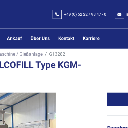
+49 (0) 52 22 / 98 47 - 0
Ankauf
Über Uns
Kontakt
Karriere
schine / Gießanlage
G13282
LLCOFILL Type KGM-