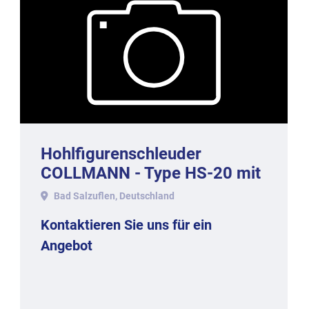
Hohlfigurenschleuder
COLLMANN - Type HS-20 mit
20 Magnetstationen.
Bad Salzuflen, Deutschland
Kontaktieren Sie uns für ein
Angebot