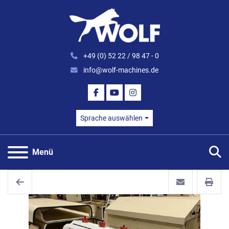
+49 (0) 52 22 / 98 47 - 0
info@wolf-machines.de
FACEBOOK
YOUTUBE
INSTAGRAM
Sprache auswählen
S
Menü