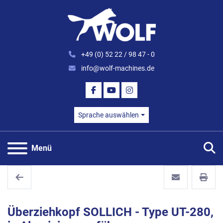
+49 (0) 52 22 / 98 47 - 0
info@wolf-machines.de
FACEBOOK
YOUTUBE
INSTAGRAM
Sprache auswählen
S
Menü
Überziehkopf SOLLICH - Type UT-280,