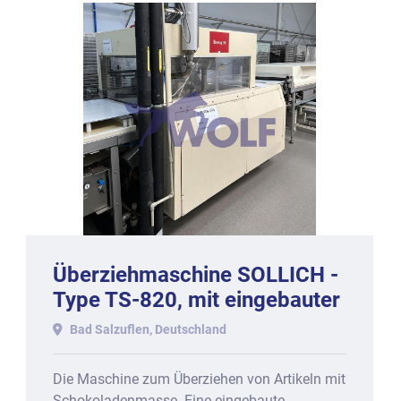
Überziehmaschine SOLLICH -
Type TS-820, mit eingebauter
Temperierung.
Bad Salzuflen, Deutschland
Die Maschine zum Überziehen von Artikeln mit
Schokoladenmasse. Eine eingebaute