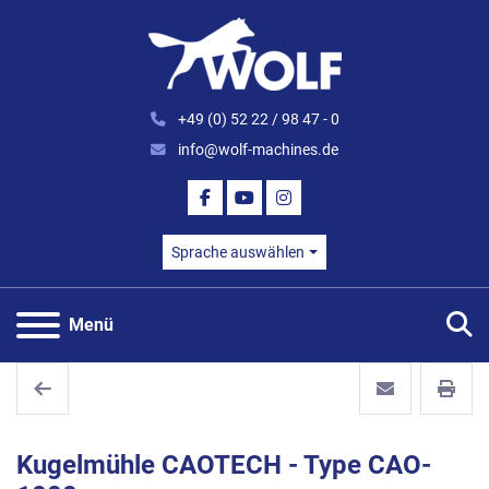
+49 (0) 52 22 / 98 47 - 0
info@wolf-machines.de
FACEBOOK
YOUTUBE
INSTAGRAM
Sprache auswählen
S
Menü
Kugelmühle CAOTECH - Type CAO-