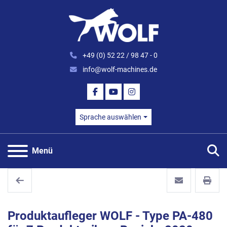
+49 (0) 52 22 / 98 47 - 0
info@wolf-machines.de
FACEBOOK
YOUTUBE
INSTAGRAM
Sprache auswählen
S
Menü
Produktaufleger WOLF - Type PA-480