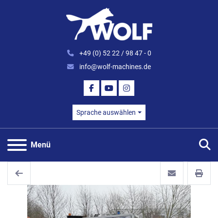
+49 (0) 52 22 / 98 47 - 0
info@wolf-machines.de
FACEBOOK
YOUTUBE
INSTAGRAM
Sprache auswählen
S
Menü