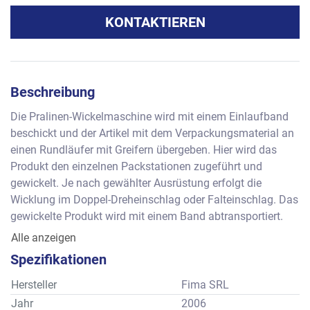
KONTAKTIEREN
Beschreibung
Die Pralinen-Wickelmaschine wird mit einem Einlaufband 
beschickt und der Artikel mit dem Verpackungsmaterial an 
einen Rundläufer mit Greifern übergeben. Hier wird das 
Produkt den einzelnen Packstationen zugeführt und 
gewickelt. Je nach gewählter Ausrüstung erfolgt die 
Wicklung im Doppel-Dreheinschlag oder Falteinschlag. Das 
gewickelte Produkt wird mit einem Band abtransportiert. 
Leistung:
Alle anzeigen
Formatbereich für rechteckiges Format:
Spezifikationen
- ca. 8 bis 50 mm Breite – 15 bis 100 mm Länge und 4 bis 
45 mm Höhe. Bei einem Würfel 19 x 19 x 19 mm. 
Hersteller
Fima SRL
Die Maschine wurde für folgende Wicklungen und Formate 
Jahr
2006