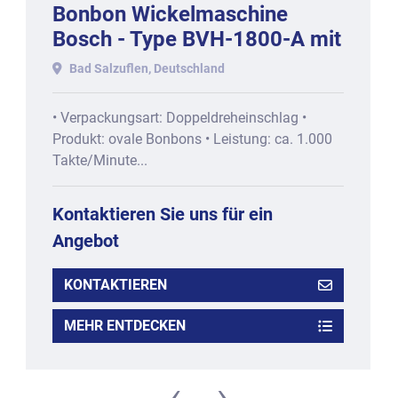
Bonbon Wickelmaschine
Bosch - Type BVH-1800-A mit
circa 1000 Stck/min
Bad Salzuflen, Deutschland
• Verpackungsart: Doppeldreheinschlag •
Produkt: ovale Bonbons • Leistung: ca. 1.000
Takte/Minute...
Kontaktieren Sie uns für ein
Angebot
KONTAKTIEREN
MEHR ENTDECKEN
‹
›