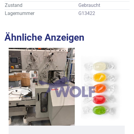
genutzt: 
Zustand
Gebraucht
rechteckige Pralinen für Falteneinschlag mit ca. 19 x 19 x 
Lagernummer
G13422
19 mm und Doppeltwist mit ca. 19 x 30 x 19 mm.
Alle Angaben gemäß Prospektbeschreibung des 
Herstellers.
Ähnliche Anzeigen