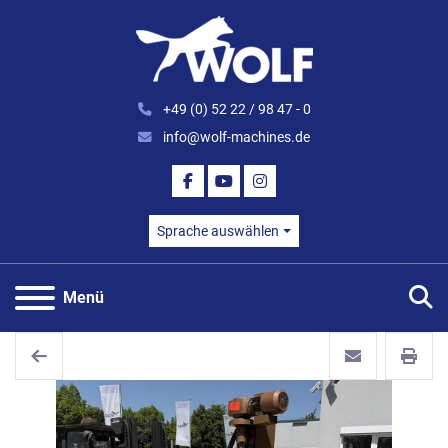
+49 (0) 52 22 / 98 47 - 0
info@wolf-machines.de
FACEBOOK
YOUTUBE
INSTAGRAM
Sprache auswählen
S
Menü