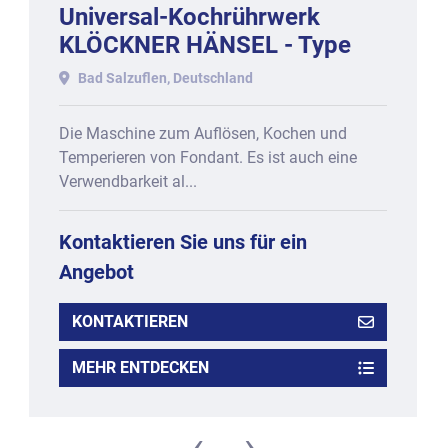
Universal-Kochrührwerk
KLÖCKNER HÄNSEL - Type
HFA, mit Kupferkessel ca. 280
Bad Salzuflen, Deutschland
Liter, 2015.
Die Maschine zum Auflösen, Kochen und
Temperieren von Fondant. Es ist auch eine
Verwendbarkeit al...
Kontaktieren Sie uns für ein
Angebot
KONTAKTIEREN
MEHR ENTDECKEN
‹
›