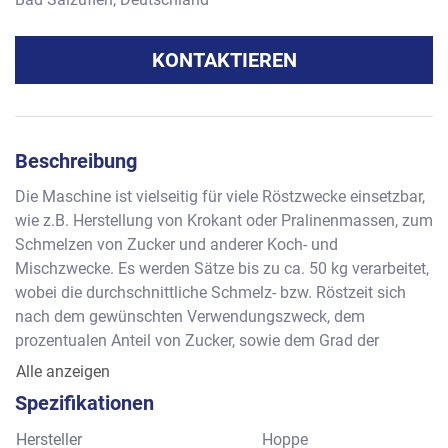
KONTAKTIEREN
Beschreibung
Die Maschine ist vielseitig für viele Röstzwecke einsetzbar, 
wie z.B. Herstellung von Krokant oder Pralinenmassen, zum 
Schmelzen von Zucker und anderer Koch- und 
Mischzwecke. Es werden Sätze bis zu ca. 50 kg verarbeitet, 
wobei die durchschnittliche Schmelz- bzw. Röstzeit sich 
nach dem gewünschten Verwendungszweck, dem 
prozentualen Anteil von Zucker, sowie dem Grad der 
Röstung richtet. Der Antrieb des Rührarms mit den sich 
Alle anzeigen
planetenartig drehenden Rührflügeln erfolgt über einen 
Spezifikationen
Getriebemotor, wodurch eine gute und schonende 
Umwälzung des zu röstenden Gutes gewährleistet ist. Nach 
Hersteller
Hoppe