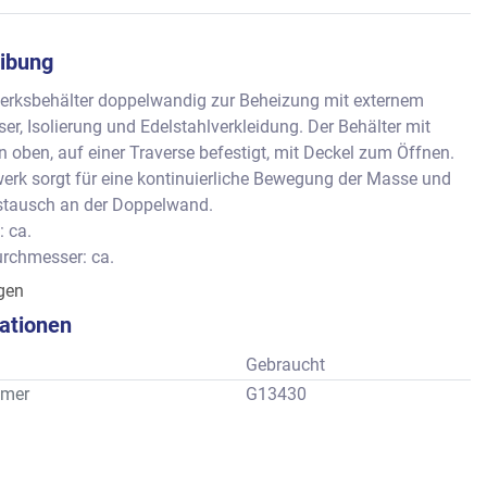
ibung
erksbehälter doppelwandig zur Beheizung mit externem 
, Isolierung und Edelstahlverkleidung. Der Behälter mit 
n oben, auf einer Traverse befestigt, mit Deckel zum Öffnen. 
rk sorgt für eine kontinuierliche Bewegung der Masse und 
tausch an der Doppelwand.
: ca.
rchmesser: ca. 
öhe: ca
igen
kationen
Gebraucht
mer
G13430