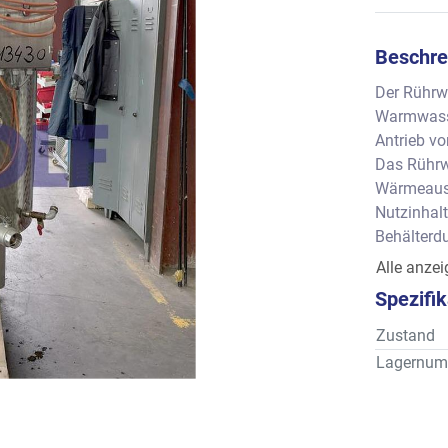
Beschre
Der Rührw
Warmwasser
Antrieb vo
Das Rührwe
Wärmeaus
Nutzinhalt
Behälterdu
Behälterh
Alle anze
Spezifi
Zustand
Lagernum