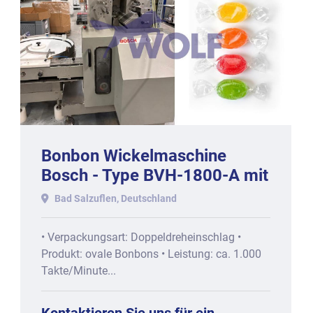
Bonbon Wickelmaschine
Bosch - Type BVH-1800-A mit
circa 1000 Stck/min
Bad Salzuflen, Deutschland
• Verpackungsart: Doppeldreheinschlag •
Produkt: ovale Bonbons • Leistung: ca. 1.000
Takte/Minute...
Kontaktieren Sie uns für ein