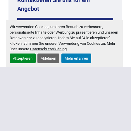
Angebot
KONTAKTIEREN
Wir verwenden Cookies, um Ihren Besuch zu verbessern,
personalisierte Inhalte oder Werbung zu präsentieren und unseren
MEHR ENTDECKEN
Datenverkehr zu analysieren. Indem Sie auf "Alle akzeptieren"
klicken, stimmen Sie unserer Verwendung von Cookies zu. Mehr
über unsere
Datenschutzerklärung
.
‹
›
Akzeptieren
Ablehnen
Mehr erfahren
Inventar
Ankauf
Über Uns
Kontakt
Impressum
Montagebedingungen