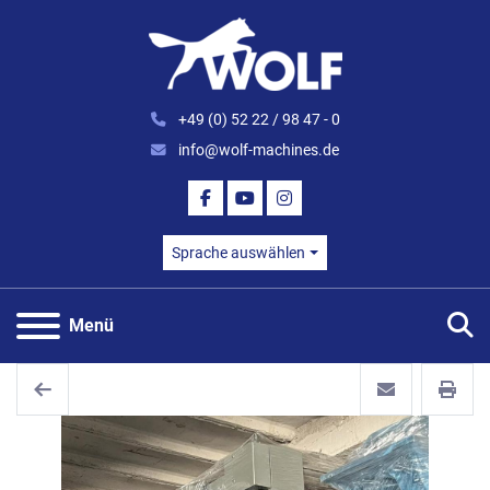
+49 (0) 52 22 / 98 47 - 0
info@wolf-machines.de
FACEBOOK
YOUTUBE
INSTAGRAM
Sprache auswählen
S
Menü