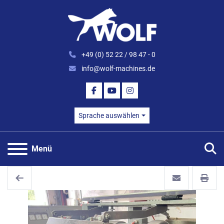
+49 (0) 52 22 / 98 47 - 0
info@wolf-machines.de
FACEBOOK
YOUTUBE
INSTAGRAM
Sprache auswählen
S
Menü