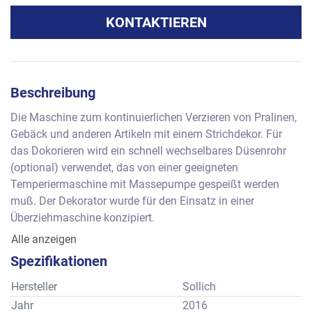
KONTAKTIEREN
Beschreibung
Die Maschine zum kontinuierlichen Verzieren von Pralinen, 
Gebäck und anderen Artikeln mit einem Strichdekor. Für 
das Dokorieren wird ein schnell wechselbares Düsenrohr 
(optional) verwendet, das von einer geeigneten 
Temperiermaschine mit Massepumpe gespeißt werden 
muß. Der Dekorator wurde für den Einsatz in einer 
Überziehmaschine konzipiert.
Arbeitsbreite: ca. 420 mm
Alle anzeigen
Alle Angaben gemäß Prospektunterlage des Herstellers, 
Spezifikationen
Ausrüstungsmerkmale können vom Standard abweichen.
Hersteller
Sollich
Jahr
2016