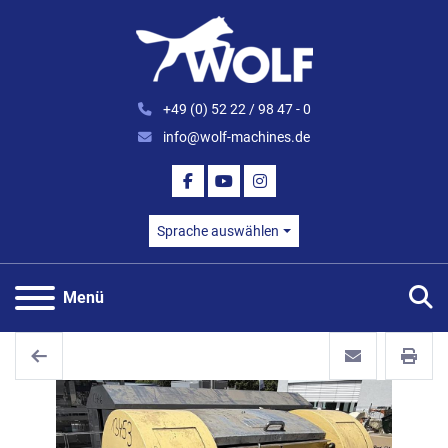
+49 (0) 52 22 / 98 47 - 0
info@wolf-machines.de
FACEBOOK
YOUTUBE
INSTAGRAM
Sprache auswählen
S
Menü