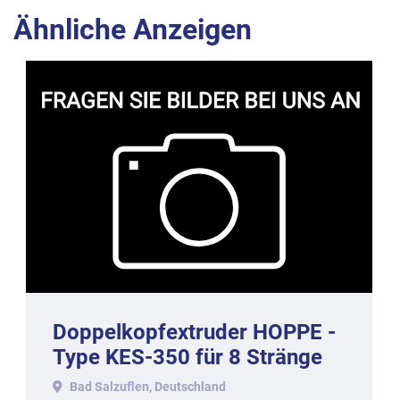
Ähnliche Anzeigen
Doppelkopfextruder HOPPE -
Type KES-350 für 8 Stränge
auf 350 mm Bandbreite.
Bad Salzuflen, Deutschland