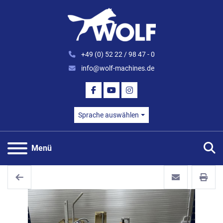
+49 (0) 52 22 / 98 47 - 0
info@wolf-machines.de
FACEBOOK
YOUTUBE
INSTAGRAM
Sprache auswählen
S
Menü