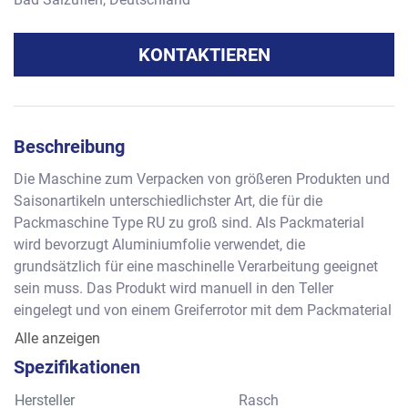
KONTAKTIEREN
Beschreibung
Die Maschine zum Verpacken von größeren Produkten und 
Saisonartikeln unterschiedlichster Art, die für die 
Packmaschine Type RU zu groß sind. Als Packmaterial 
wird bevorzugt Aluminiumfolie verwendet, die 
grundsätzlich für eine maschinelle Verarbeitung geeignet 
sein muss. Das Produkt wird manuell in den Teller 
eingelegt und von einem Greiferrotor mit dem Packmaterial 
übernommen. Der Rotor führt das Produkt dann den 
Alle anzeigen
einzelnen Packstationen zu, um das Packmaterial zu 
Spezifikationen
Verarbeiten. 
Leistung: ca. 50 bis 70 Stück pro Minute, je nach Format
Hersteller
Rasch