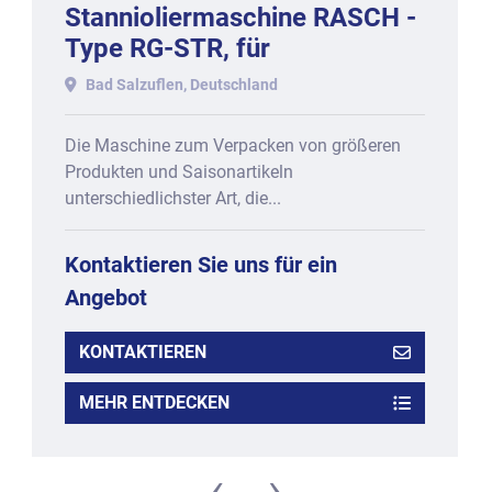
Stannioliermaschine RASCH -
Type RG-STR, für
Schokoladeneier eingerichtet.
Bad Salzuflen, Deutschland
Die Maschine zum Verpacken von größeren
Produkten und Saisonartikeln
unterschiedlichster Art, die...
Kontaktieren Sie uns für ein
Angebot
KONTAKTIEREN
MEHR ENTDECKEN
‹
›