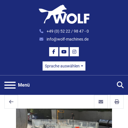
+49 (0) 52 22 / 98 47 - 0
info@wolf-machines.de
FACEBOOK
YOUTUBE
INSTAGRAM
Sprache auswählen
S
Menü