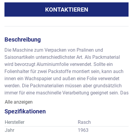
KONTAKTIEREN
Beschreibung
Die Maschine zum Verpacken von Pralinen und 
Saisonartikeln unterschiedlichster Art. Als Packmaterial 
wird bevorzugt Aluminiumfolie verwendet. Sollte ein 
Folienhalter für zwei Packstoffe montiert sein, kann auch 
innen ein Wachspapier und außen eine Folie verwendet 
werden. Die Packmaterialien müssen aber grundsätzlich 
immer für eine maschinelle Verarbeitung geeignet sein. Das 
Produkt wird manuell in den Teller eingelegt und von einem 
Alle anzeigen
Greiferrotor mit dem Packmaterial übernommen. Der Rotor 
Spezifikationen
führt das Produkt dann den einzelnen Packstationen zu, 
um das Packmaterial zu Verarbeiten. 
Hersteller
Rasch
Leistung: ca. 90-120 Stück pro Minute, als mechanisch 
Jahr
1963