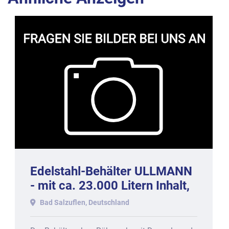
Edelstahl-Behälter ULLMANN
- mit ca. 23.000 Litern Inhalt,
doppelwandig, 2022.
Bad Salzuflen, Deutschland