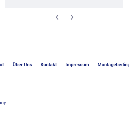
‹
›
uf
Über Uns
Kontakt
Impressum
Montagebedin
any