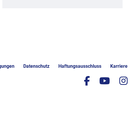
gungen
Datenschutz
Haftungsausschluss
Karriere
facebook
yout
i