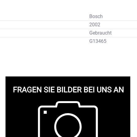
Bosch
2002
Gebraucht
G13465