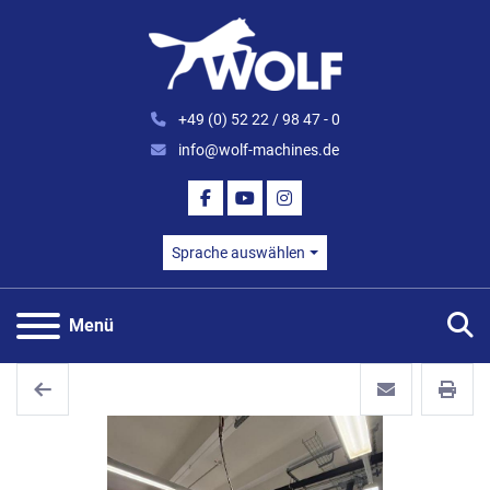
+49 (0) 52 22 / 98 47 - 0
info@wolf-machines.de
FACEBOOK
YOUTUBE
INSTAGRAM
Sprache auswählen
S
Menü