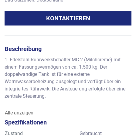
KONTAKTIEREN
Beschreibung
1. Edelstahl-Rührwerksbehälter MC-2 (Milchcreme) mit 
einem Fassungsvermögen von ca. 1.500 kg. Der 
doppelwandige Tank ist für eine externe 
Warmwasserbeheizung ausgelegt und verfügt über ein 
integriertes Rührwerk. Die Ansteuerung erfolgte über eine 
zentrale Steuerung. 
2. Schokoladen Massenpumpe Maso Process Pumpen 
Alle anzeigen
Type SPS-2..  
Spezifikationen
3. Scheibentemperiermaschine Van der Ent Maschines BV. 
Zustand
Gebraucht