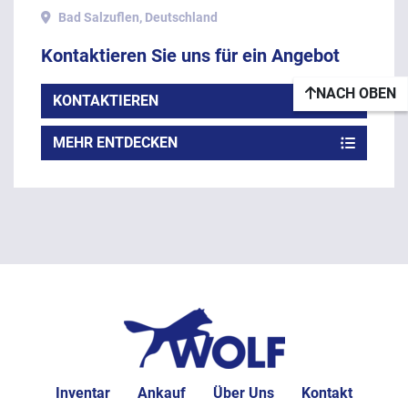
SL-2000, Baujahr 2015
Bad Salzuflen, Deutschland
Kontaktieren Sie uns für ein Angebot
NACH OBEN
KONTAKTIEREN
MEHR ENTDECKEN
Inventar
Ankauf
Über Uns
Kontakt