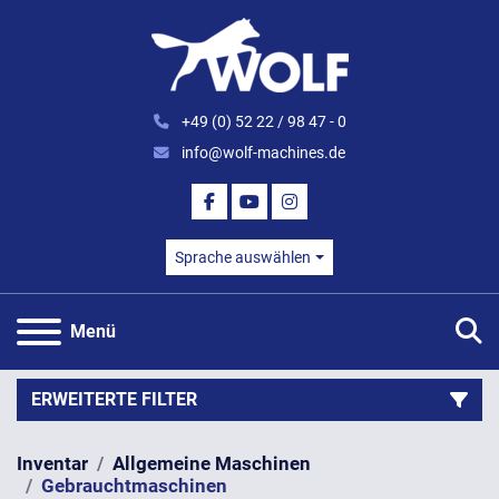
+49 (0) 52 22 / 98 47 - 0
info@wolf-machines.de
FACEBOOK
YOUTUBE
INSTAGRAM
Sprache auswählen
S
Menü
ERWEITERTE FILTER
Inventar
Allgemeine Maschinen
Kategorie
Gebrauchtmaschinen