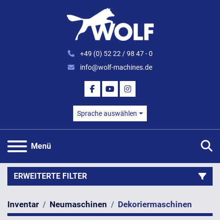
+49 (0) 52 22 / 98 47 - 0
info@wolf-machines.de
FACEBOOK
YOUTUBE
INSTAGRAM
Sprache auswählen
S
Menü
ERWEITERTE FILTER
Inventar
Neumaschinen
Dekoriermaschinen
Kategorie