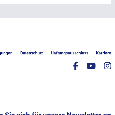
gungen
Datenschutz
Haftungsausschluss
Karriere
facebook
yout
i