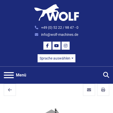
+49 (0) 52 22 / 98 47 - 0
info@wolf-machines.de
FACEBOOK
YOUTUBE
INSTAGRAM
Sprache auswählen
S
Menü