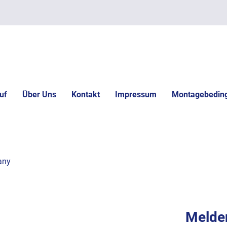
uf
Über Uns
Kontakt
Impressum
Montagebedin
any
Melden