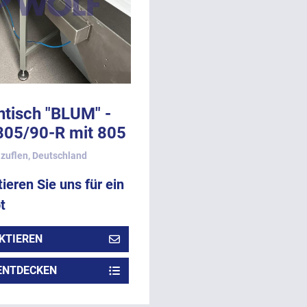
ntisch "BLUM" -
805/90-R mit 805
beitsbreite.
zuflen, Deutschland
ieren Sie uns für ein
t
KTIEREN
ENTDECKEN