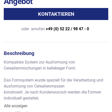
Angebot
KONTAKTIEREN
oder
anrufen
+49 (0) 52 22 / 98 47 - 0
Beschreibung
Kompaktes System zur Ausformung von 
Cerealienmischungen in beliebeger Form.
Das Formsystem wurde speziell für die Verarbeitung und 
Ausformung von Cerealienmassen
konstruiert. Je nach Kundenwunsch werden die Formen 
individuell gestaltet,
sodass nicht nur rechteckige Produkte geformt werden 
Alle anzeigen
können, sondern z.B. Kuppel, Dreiecke, Riegel etc.