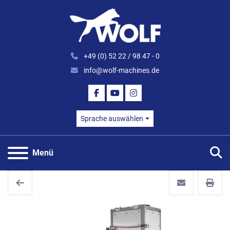
+49 (0) 52 22 / 98 47 - 0
info@wolf-machines.de
FACEBOOK
YOUTUBE
INSTAGRAM
Sprache auswählen
S
Menü