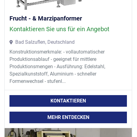
- mehrteiliges Drucksystem
- integrierte Vorrichtungen zur Verbindung der Masse in 
dem Formaggregat und zum
Frucht - & Marzipanformer
Herauslösen der ausgeformten Produkte
Kontaktieren Sie uns für ein Angebot
- stufenlose Geschwindigkeitsregulierung
- Touchpanel
Bad Salzuflen, Deutschland
- integriertes Transportbandsystem
Konstruktionsmerkmale: - vollautomatischer
Produktionsablauf - geeignet für mittlere
Produktionsmengen - Ausführung: Edelstahl,
Spezialkunststoff, Aluminium - schneller
Formenwechsel - stufenl...
KONTAKTIEREN
MEHR ENTDECKEN