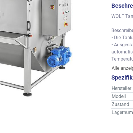
Beschre
WOLF Tank
Beschreib
• Die Tank
• Ausgest
automatis
Temperatu
Pumpe.
Alle anze
• Stabiles
Spezifi
Vermischu
horizontal
Hersteller
Alle diese
Modell
Behälterin
Zustand
Lagernum