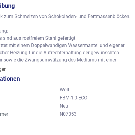
ibung
 zum Schmelzen von Schokoladen- und Fettmassenblöcken.
ung:
s sind aus rostfreiem Stahl gefertigt.
attet mit einem Doppelwandigen Wassermantel und eigener 
cher Heizung für die Aufrechterhaltung der gewünschten 
r sowie die Zwangsumwälzung des Mediums mit einer 
igen
 Rührwerk in Sonderausführung, die eine gleichmäßige 
kationen
ng der Masse in einem ganzen Volumen der Schokolade in 
en Richtungen ermöglicht.
Wolf
 bieten eine dauerhafte und zuverlässige Konstruktion.
FBM-1,0-ECO
halt: 500 - 1000 kg
Neu
mer
N07053