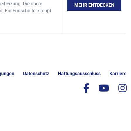
erheizung. Die obere
MEHR ENTDECKEN
rt. Ein Endschalter stoppt
gungen
Datenschutz
Haftungsausschluss
Karriere
facebook
yout
i