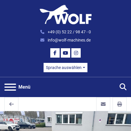
+49 (0) 52 22 / 98 47 - 0
info@wolf-machines.de
FACEBOOK
YOUTUBE
INSTAGRAM
Sprache auswählen
S
Menü