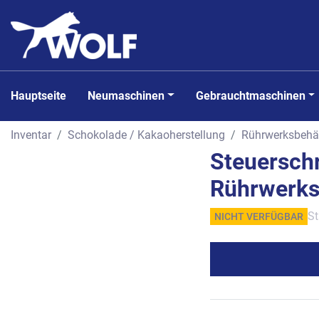
Hauptseite
Neumaschinen
Gebrauchtmaschinen
Inventar
Schokolade / Kakaoherstellung
Rührwerksbehäl
Steuerschr
Rührwerks
St
NICHT VERFÜGBAR