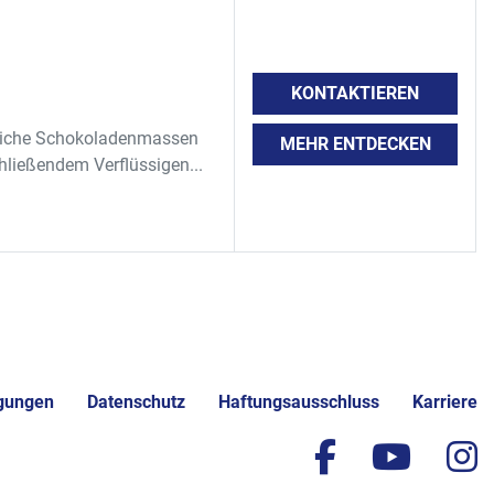
KONTAKTIEREN
treiche Schokoladenmassen
MEHR ENTDECKEN
hließendem Verflüssigen...
gungen
Datenschutz
Haftungsausschluss
Karriere
facebook
yout
i