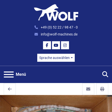
+49 (0) 52 22 / 98 47 - 0
info@wolf-machines.de
FACEBOOK
YOUTUBE
INSTAGRAM
Sprache auswählen
S
Menü