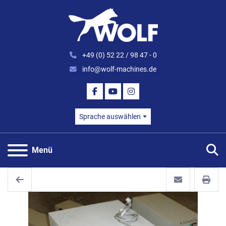
+49 (0) 52 22 / 98 47 - 0
info@wolf-machines.de
FACEBOOK
YOUTUBE
INSTAGRAM
Sprache auswählen
S
Menü