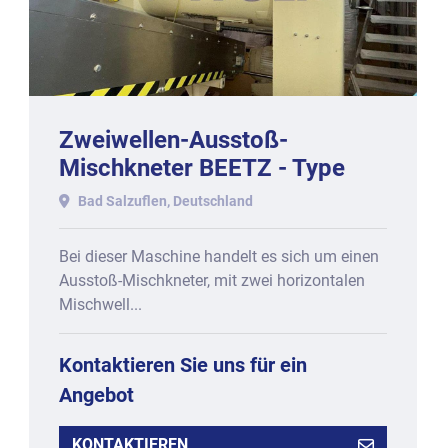
Zweiwellen-Ausstoß-
Mischkneter BEETZ - Type
MK-2/500 mit ca. 500 kg
Bad Salzuflen, Deutschland
Nutzinhalt.
Bei dieser Maschine handelt es sich um einen
Ausstoß-Mischkneter, mit zwei horizontalen
Mischwell...
Kontaktieren Sie uns für ein
Angebot
KONTAKTIEREN