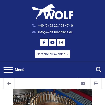
+49 (0) 52 22 / 98 47 - 0
info@wolf-machines.de
FACEBOOK
YOUTUBE
INSTAGRAM
Sprache auswählen
S
Menü