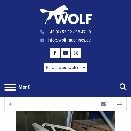
+49 (0) 52 22 / 98 47 - 0
info@wolf-machines.de
FACEBOOK
YOUTUBE
INSTAGRAM
Sprache auswählen
S
Menü