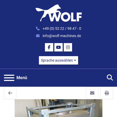
+49 (0) 52 22 / 98 47 - 0
info@wolf-machines.de
FACEBOOK
YOUTUBE
INSTAGRAM
Sprache auswählen
S
Menü