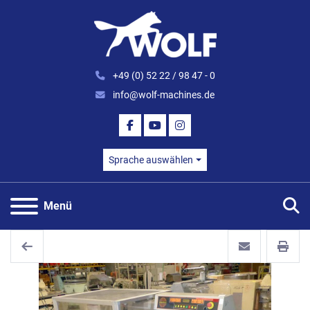
+49 (0) 52 22 / 98 47 - 0
info@wolf-machines.de
FACEBOOK
YOUTUBE
INSTAGRAM
Sprache auswählen
S
Menü