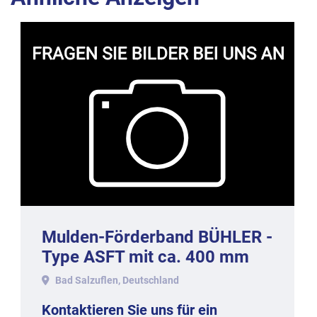
Mulden-Förderband BÜHLER -
Type ASFT mit ca. 400 mm
Breite und 16 Meter Länge
Bad Salzuflen, Deutschland
Kontaktieren Sie uns für ein