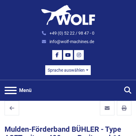
+49 (0) 52 22 / 98 47 - 0
info@wolf-machines.de
FACEBOOK
YOUTUBE
INSTAGRAM
Sprache auswählen
S
Menü
Mulden-Förderband BÜHLER - Type