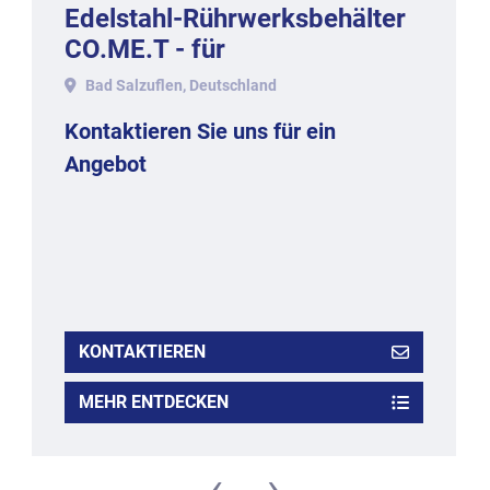
Edelstahl-Rührwerksbehälter
CO.ME.T - für
Zuckerlösungen, auf Dreibein,
Bad Salzuflen, Deutschland
1999.
Kontaktieren Sie uns für ein
Angebot
KONTAKTIEREN
MEHR ENTDECKEN
‹
›