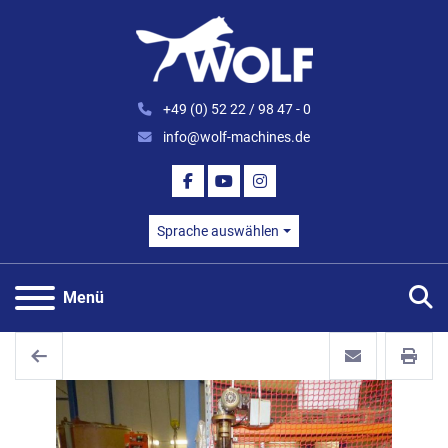
+49 (0) 52 22 / 98 47 - 0
info@wolf-machines.de
FACEBOOK
YOUTUBE
INSTAGRAM
Sprache auswählen
S
Menü