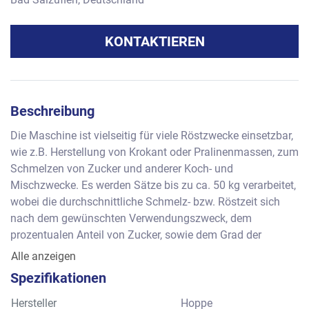
KONTAKTIEREN
Beschreibung
Die Maschine ist vielseitig für viele Röstzwecke einsetzbar, 
wie z.B. Herstellung von Krokant oder Pralinenmassen, zum 
Schmelzen von Zucker und anderer Koch- und 
Mischzwecke. Es werden Sätze bis zu ca. 50 kg verarbeitet, 
wobei die durchschnittliche Schmelz- bzw. Röstzeit sich 
nach dem gewünschten Verwendungszweck, dem 
prozentualen Anteil von Zucker, sowie dem Grad der 
Röstung richtet. Der Antrieb des Rührarms mit den sich 
Alle anzeigen
planetenartig drehenden Rührflügeln erfolgt über einen 
Spezifikationen
Getriebemotor, wodurch eine gute und schonende 
Umwälzung des zu röstenden Gutes gewährleistet ist. Nach 
Hersteller
Hoppe