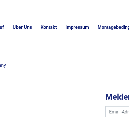
uf
Über Uns
Kontakt
Impressum
Montagebedin
any
Melden