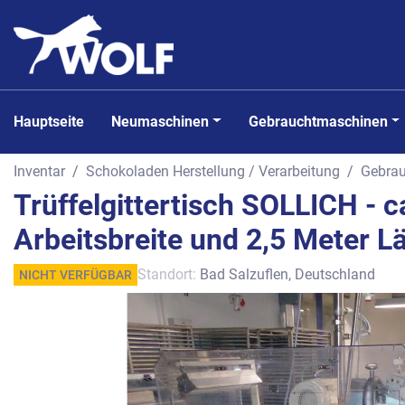
Hauptseite
Neumaschinen
Gebrauchtmaschinen
Inventar
Schokoladen Herstellung / Verarbeitung
Gebra
Trüffelgittertisch SOLLICH - 
Arbeitsbreite und 2,5 Meter L
Standort:
Bad Salzuflen, Deutschland
NICHT VERFÜGBAR