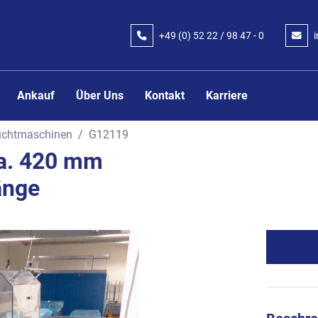
+49 (0) 52 22 / 98 47 - 0
Ankauf
Über Uns
Kontakt
Karriere
uchtmaschinen
G12119
ca. 420 mm
änge