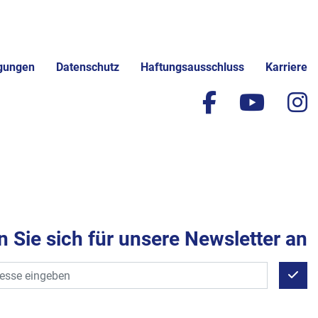
gungen
Datenschutz
Haftungsausschluss
Karriere
facebook
yout
i
 Sie sich für unsere Newsletter an