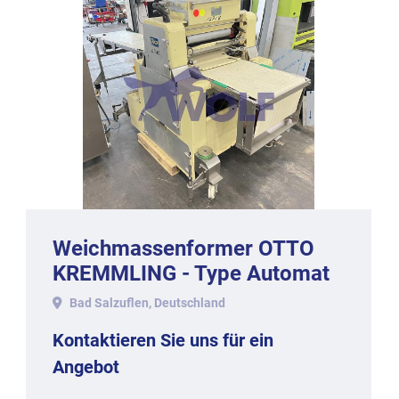
Weichmassenformer OTTO
KREMMLING - Type Automat
TBA-600/1 Baujahr 2004.
Bad Salzuflen, Deutschland
Kontaktieren Sie uns für ein
Angebot