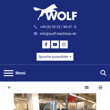
+49 (0) 52 22 / 98 47 - 0
info@wolf-machines.de
FACEBOOK
YOUTUBE
INSTAGRAM
Sprache auswählen
S
Menü