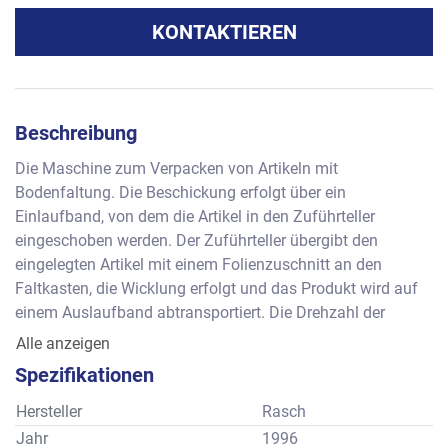
KONTAKTIEREN
Beschreibung
Die Maschine zum Verpacken von Artikeln mit 
Bodenfaltung. Die Beschickung erfolgt über ein 
Einlaufband, von dem die Artikel in den Zuführteller 
eingeschoben werden. Der Zuführteller übergibt den 
eingelegten Artikel mit einem Folienzuschnitt an den 
Faltkasten, die Wicklung erfolgt und das Produkt wird auf 
einem Auslaufband abtransportiert. Die Drehzahl der 
Maschine ist stufenlos regelbar.
Alle anzeigen
Maximalleistung: ca. 230 Wicklungen pro Minute     
Spezifikationen
Formatbereich  : ca. 15 bis 50 mm Länge
                         ca. 15 bis 40 mm Breite
Hersteller
Rasch
                         ca.   5 bis 30 mm Höhe
Jahr
1996