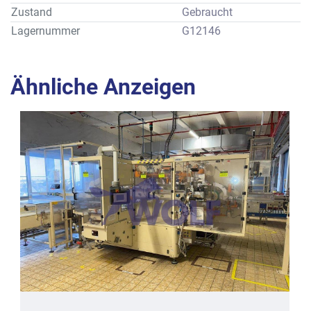
Platzbedarf       : ca. 1.950 x 1.850 x 1.200 mm
Zustand
Gebraucht
Nettogewicht     : ca. 900 kg
Lagernummer
G12146
Alle Angaben gemäß Prospektbeschreibung des Herstellers, 
wobei Ausrüstungsmerkmale vom Standard abweichen 
können.
Ähnliche Anzeigen