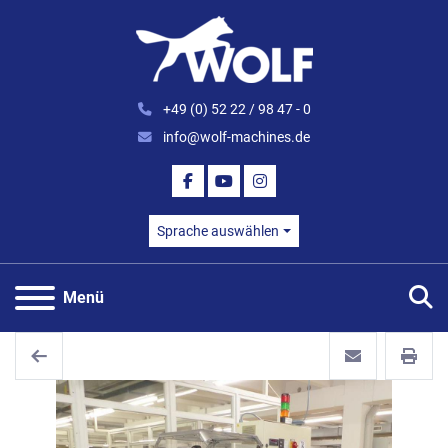
+49 (0) 52 22 / 98 47 - 0
info@wolf-machines.de
FACEBOOK
YOUTUBE
INSTAGRAM
Sprache auswählen
S
Menü