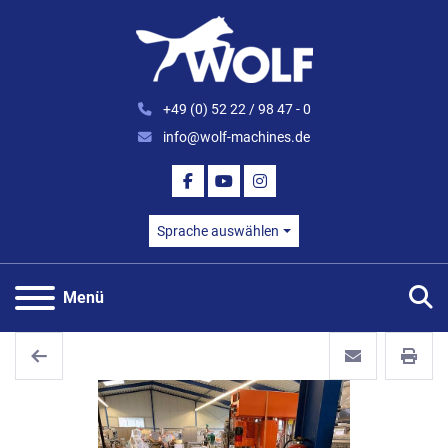
+49 (0) 52 22 / 98 47 - 0
info@wolf-machines.de
FACEBOOK
YOUTUBE
INSTAGRAM
Sprache auswählen
S
Menü