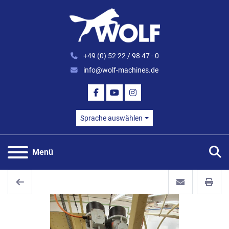
+49 (0) 52 22 / 98 47 - 0
info@wolf-machines.de
FACEBOOK
YOUTUBE
INSTAGRAM
Sprache auswählen
S
Menü