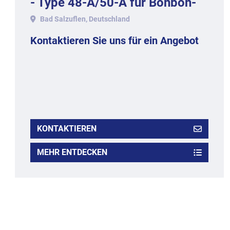
- Type 48-A/50-A für Bonbon-
Lutscher, Baujahr 1986.
Bad Salzuflen, Deutschland
Kontaktieren Sie uns für ein Angebot
KONTAKTIEREN
MEHR ENTDECKEN