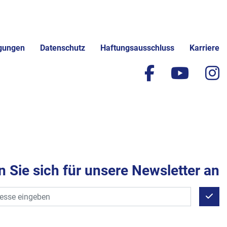
gungen
Datenschutz
Haftungsausschluss
Karriere
facebook
yout
i
 Sie sich für unsere Newsletter an