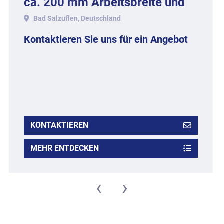
ca. 200 mm Arbeitsbreite und
16 Meter Länge.
Bad Salzuflen, Deutschland
Kontaktieren Sie uns für ein Angebot
KONTAKTIEREN
MEHR ENTDECKEN
‹
›