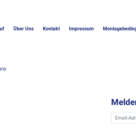
uf
Über Uns
Kontakt
Impressum
Montagebedin
any
Melden