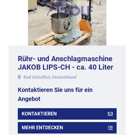
Rühr- und Anschlagmaschine
JAKOB LIPS-CH - ca. 40 Liter
Edelstahlkessel und Knetarm.
Bad Salzuflen, Deutschland
Kontaktieren Sie uns für ein
Angebot
KONTAKTIEREN
MEHR ENTDECKEN