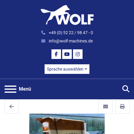
+49 (0) 52 22 / 98 47 - 0
info@wolf-machines.de
FACEBOOK
YOUTUBE
INSTAGRAM
Sprache auswählen
S
Menü