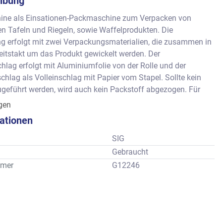
ibung
ine als Einsationen-Packmaschine zum Verpacken von 
 Tafeln und Riegeln, sowie Waffelprodukten. Die 
g erfolgt mit zwei Verpackungsmaterialien, die zusammen in 
itstakt um das Produkt gewickelt werden. Der 
hlag erfolgt mit Aluminiumfolie von der Rolle und der 
hlag als Volleinschlag mit Papier vom Stapel. Sollte kein 
geführt werden, wird auch kein Packstoff abgezogen. Für 
luss ist ein Pafraleimstation montiert und im Auslauf werden 
igen
kten Artikel durch Bürsten gehalten. Die Maschine in 
kationen
 Bauweise und automtaischer Ölduschenschmierung für 
ensdauer. 
SIG
        : ca. 200 Packungen pro Minute
Gebraucht
eich: minimal ca. 70 x 17 x 10 mm oder 70 x 22 x 4 mm
mer
G12246
                         maximal ca. 140 x 45 x 17 mm oder 140 x 55 x 12 mm
en : ca. 2.720 x 2.000 1.300 mm
ht  : ca. 1.600 kg
ssungen gemäß Prospektbeschreibnung des Herstellers, 
rüstungsmerkmale vom Standard abweichen können.