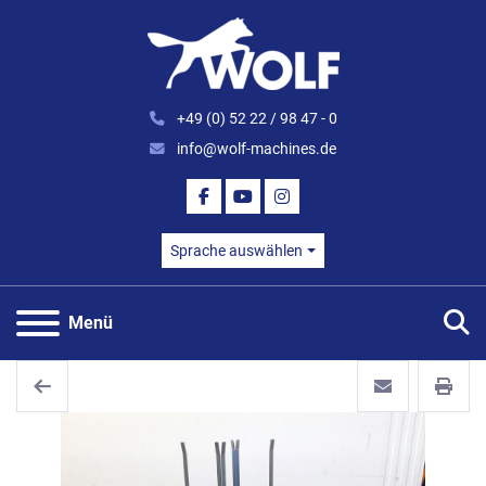
+49 (0) 52 22 / 98 47 - 0
info@wolf-machines.de
FACEBOOK
YOUTUBE
INSTAGRAM
Sprache auswählen
S
Menü