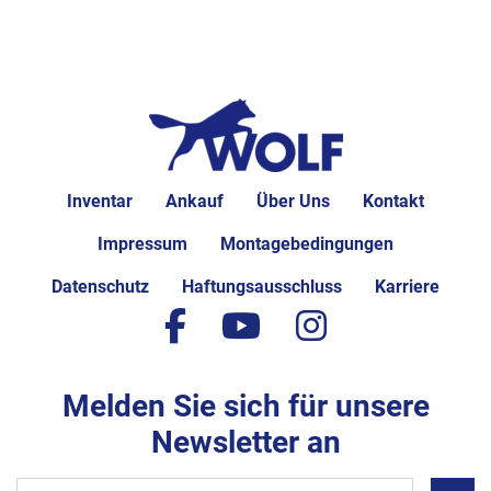
(nicht enthalten) fällt.  
Leistung: ca. 00 Stück pro Minute
Traybreite: ca. bis 0 mm max. 
Traylänge: ca.       0 mm
Inventar
Ankauf
Über Uns
Kontakt
Impressum
Montagebedingungen
Datenschutz
Haftungsausschluss
Karriere
facebook
youtube
instagram
Melden Sie sich für unsere
Newsletter an