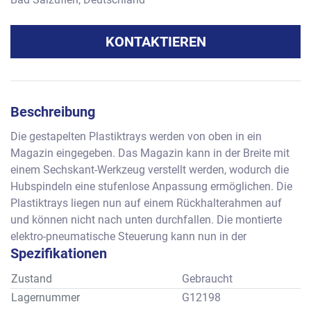
KONTAKTIEREN
Beschreibung
Die gestapelten Plastiktrays werden von oben in ein 
Magazin eingegeben. Das Magazin kann in der Breite mit 
einem Sechskant-Werkzeug verstellt werden, wodurch die 
Hubspindeln eine stufenlose Anpassung ermöglichen. Die 
Plastiktrays liegen nun auf einem Rückhalterahmen auf 
und können nicht nach unten durchfallen. Die montierte 
elektro-pneumatische Steuerung kann nun in der 
Spezifikationen
gewünschten Geschwindigkeit eingestellt werden. Bei 
jedem Auslösevorgang wird pneumatisch ein Abzugsystem 
Zustand
Gebraucht
betätigt, wodurch nur der untere Tray aus dem 
Lagernummer
G12198
Rückhaltesystem gehebelt wird und ggf. auf ein Band 