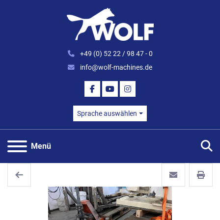
+49 (0) 52 22 / 98 47 - 0
info@wolf-machines.de
FACEBOOK
YOUTUBE
INSTAGRAM
Sprache auswählen
S
Menü