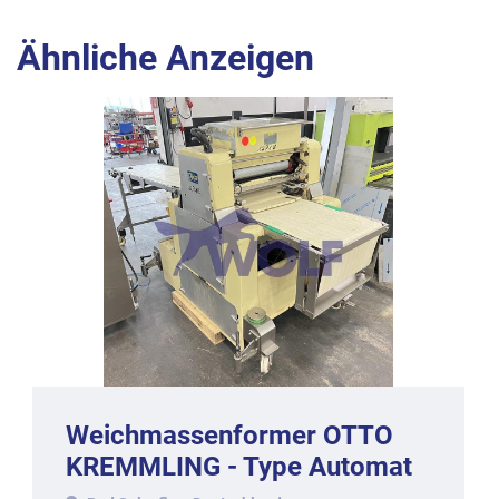
Ähnliche Anzeigen
Weichmassenformer OTTO
KREMMLING - Type Automat
TBA-600/1 Baujahr 2004.