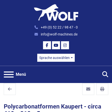
+49 (0) 52 22 / 98 47 - 0
info@wolf-machines.de
FACEBOOK
YOUTUBE
INSTAGRAM
Sprache auswählen
S
Menü
Polycarbonatformen Kaupert - circa