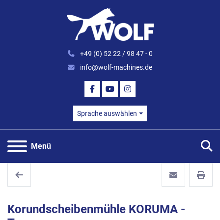
+49 (0) 52 22 / 98 47 - 0
info@wolf-machines.de
FACEBOOK
YOUTUBE
INSTAGRAM
Sprache auswählen
S
Menü
Korundscheibenmühle KORUMA -