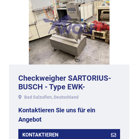
Checkweigher SARTORIUS-
BUSCH - Type EWK-
3010/WS1kg-WZGP, 2009.
Bad Salzuflen, Deutschland
Kontaktieren Sie uns für ein
Angebot
KONTAKTIEREN