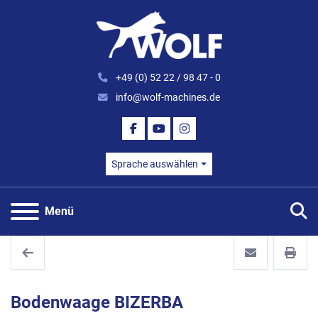
+49 (0) 52 22 / 98 47 - 0
info@wolf-machines.de
FACEBOOK
YOUTUBE
INSTAGRAM
Sprache auswählen
S
Menü
Bodenwaage BIZERBA