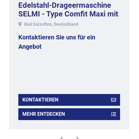
Edelstahl-Drageermaschine
SELMI - Type Comfit Maxi mit
ca. 50-60 kg. Inhalt, 2017.
Bad Salzuflen, Deutschland
Kontaktieren Sie uns für ein
Angebot
KONTAKTIEREN
MEHR ENTDECKEN
‹
›