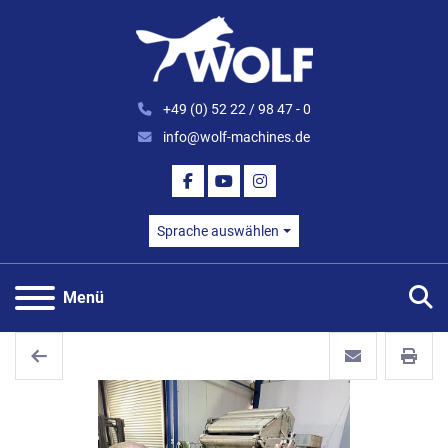
+49 (0) 52 22 / 98 47 - 0
info@wolf-machines.de
FACEBOOK
YOUTUBE
INSTAGRAM
Sprache auswählen
S
Menü