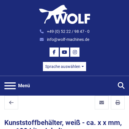
+49 (0) 52 22 / 98 47 - 0
info@wolf-machines.de
FACEBOOK
YOUTUBE
INSTAGRAM
Sprache auswählen
S
Menü
Kunststoffbehälter, weiß - ca. x x mm,